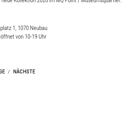
e neue Kollektion 2020 im MQ Point / Museumsquartier.
latz 1, 1070 Neubau
eöffnet von 10-19 Uhr
GE
NÄCHSTE