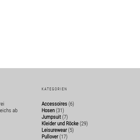
KATEGORIEN
ei
Accessoires
(6)
reichs ab
Hosen
(31)
!
Jumpsuit
(7)
Kleider und Röcke
(29)
Leisurewear
(5)
Pullover
(17)