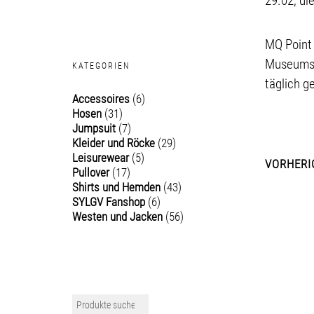
29.02, di
MQ Point
Museumsp
KATEGORIEN
täglich g
Accessoires
(6)
Hosen
(31)
Jumpsuit
(7)
Kleider und Röcke
(29)
Leisurewear
(5)
VORHERI
Pullover
(17)
Shirts und Hemden
(43)
SYLGV Fanshop
(6)
Westen und Jacken
(56)