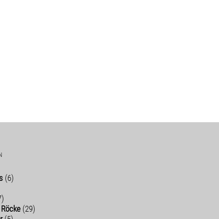
N
s
(6)
7)
d Röcke
(29)
r
(5)