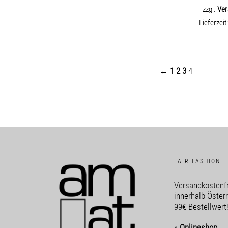
zzgl.
Ver
Lieferzeit
←
1
2
3
4
FAIR FASHION
Versandkostenfr
innerhalb Öster
99€ Bestellwert
»
Onlineshop