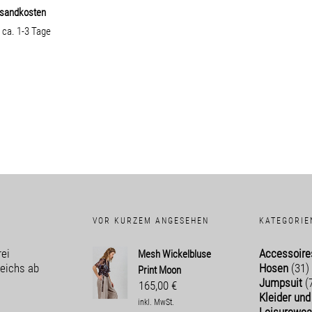
sandkosten
:
ca. 1-3 Tage
VOR KURZEM ANGESEHEN
KATEGORIE
ei
Accessoire
Mesh Wickelbluse
reichs ab
Hosen
(31)
Print Moon
!
Jumpsuit
(
165,00
€
Kleider un
inkl. MwSt.
Leisurewea